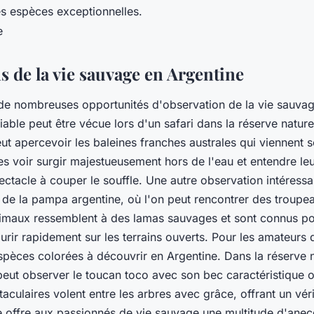
es espèces exceptionnelles.
s de la vie sauvage en Argentine
 de nombreuses opportunités d'observation de la vie sauva
able peut être vécue lors d'un safari dans la réserve nature
eut apercevoir les baleines franches australes qui viennent 
es voir surgir majestueusement hors de l'eau et entendre l
ectacle à couper le souffle. Une autre observation intéressa
s de la pampa argentine, où l'on peut rencontrer des troup
nimaux ressemblent à des lamas sauvages et sont connus pour
urir rapidement sur les terrains ouverts. Pour les amateurs d
spèces colorées à découvrir en Argentine. Dans la réserve n
peut observer le
toucan toco
avec son bec caractéristique or
aculaires volent entre les arbres avec grâce, offrant un vér
ne offre aux passionnés de vie sauvage une multitude d'anec