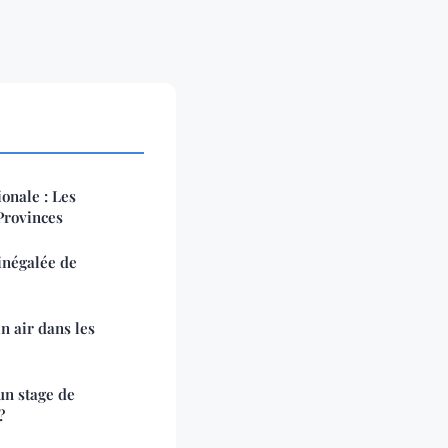
onale : Les
Provinces
inégalée de
n air dans les
un stage de
?