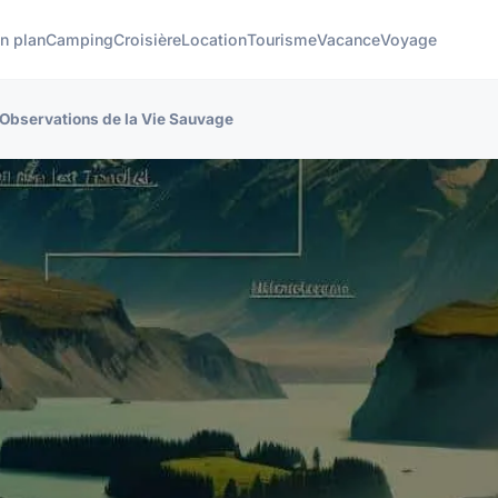
n plan
Camping
Croisière
Location
Tourisme
Vacance
Voyage
 Observations de la Vie Sauvage