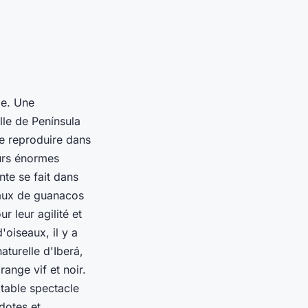
ge. Une
lle de Península
se reproduire dans
eurs énormes
nte se fait dans
eaux de guanacos
 leur agilité et
'oiseaux, il y a
aturelle d'Iberá,
ange vif et noir.
itable spectacle
dotes et