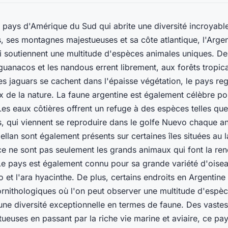
n pays d'Amérique du Sud qui abrite une diversité incroyabl
s, ses montagnes majestueuses et sa côte atlantique, l'Argen
ui soutiennent une multitude d'espèces animales uniques. D
 guanacos et les nandous errent librement, aux forêts tropica
es jaguars se cachent dans l'épaisse végétation, le pays re
 de la nature. La faune argentine est également célèbre po
Les eaux côtières offrent un refuge à des espèces telles que
s, qui viennent se reproduire dans le golfe Nuevo chaque a
lan sont également présents sur certaines îles situées au 
ce ne sont pas seulement les grands animaux qui font la r
Le pays est également connu pour sa grande variété d'oisea
o
et l'
ara hyacinthe
. De plus, certains endroits en Argentine
ornithologiques où l'on peut observer une multitude d'espèc
 une diversité exceptionnelle en termes de faune. Des vastes
euses en passant par la riche vie marine et aviaire, ce pa