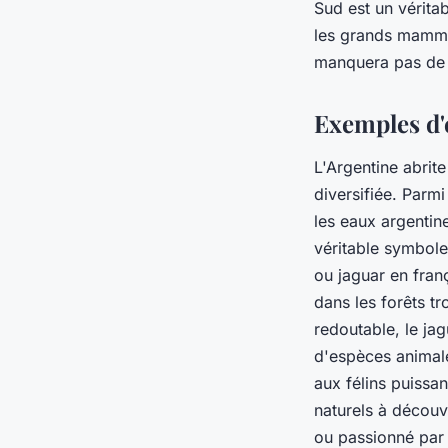
Sud est un vérita
les grands mammif
manquera pas de v
Exemples d'
L'Argentine abrit
diversifiée. Parm
les eaux argentin
véritable symbole
ou jaguar en fran
dans les forêts t
redoutable, le jag
d'espèces animale
aux félins puissa
naturels à décou
ou passionné par 