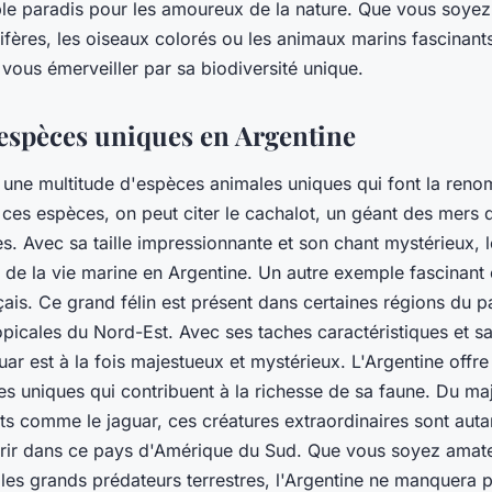
ble paradis pour les amoureux de la nature. Que vous soye
ères, les oiseaux colorés ou les animaux marins fascinants
ous émerveiller par sa biodiversité unique.
espèces uniques en Argentine
e une multitude d'espèces animales uniques qui font la ren
i ces espèces, on peut citer le cachalot, un géant des mers 
es. Avec sa taille impressionnante et son chant mystérieux, l
 de la vie marine en Argentine. Un autre exemple fascinant 
çais. Ce grand félin est présent dans certaines régions du
ropicales du Nord-Est. Avec ses taches caractéristiques et s
uar est à la fois majestueux et mystérieux. L'Argentine offre
s uniques qui contribuent à la richesse de sa faune. Du ma
nts comme le jaguar, ces créatures extraordinaires sont auta
vrir dans ce pays d'Amérique du Sud. Que vous soyez amate
les grands prédateurs terrestres, l'Argentine ne manquera 