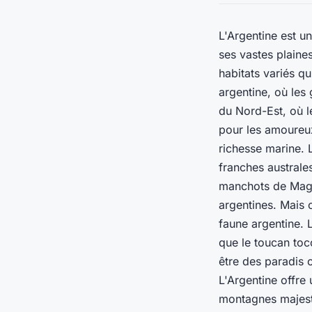
L'Argentine est u
ses vastes plaine
habitats variés q
argentine, où les
du Nord-Est, où l
pour les amoureux
richesse marine. 
franches australe
manchots de Magel
argentines. Mais 
faune argentine. 
que le
toucan toc
être des paradis 
L'Argentine offre
montagnes majestu