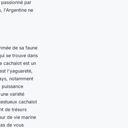
z passionné par
, l'Argentine ne
ommée de sa faune
qui se trouve dans
e cachalot est un
est l'yaguareté,
 pays, notamment
a puissance
 une variété
jestueux cachalot
nt de trésors
ur de vie marine
pas de vous