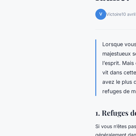
V
Victoire
10 avri
Lorsque vous
majestueux so
l’esprit. Mai
vit dans cet
avez le plus 
refuges de 
1. Refuges 
Si vous n’êtes pa
généralement dans