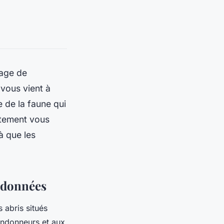
mage de
vous vient à
e de la faune qui
tement vous
à que les
andonnées
 abris situés
andonneurs et aux