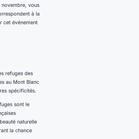
 et novembre, vous
orrespondent à la
er cet événement
es refuges des
es
au
Mont Blanc
es spécificités.
fuges sont le
nçaises
beauté naturelle
rant la chance