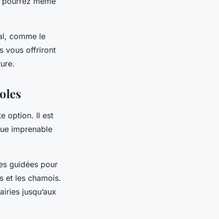
us pourrez même
nal, comme le
s vous offriront
ure.
oles
e option. Il est
 vue imprenable
ées guidées pour
s et les chamois.
airies jusqu’aux