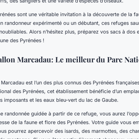
rfs, des sangliers et une variété d’espèces d’oiseaux.
énées sont une véritable invitation à la découverte de la 
 randonneur expérimenté ou un débutant, ces refuges saur
noubliables. Alors n’hésitez plus, préparez vos sacs à dos e
aune des Pyrénées !
allon Marcadau: Le meilleur du Parc Nati
n Marcadau
est l’un des plus connus des Pyrénées françaises
ional des Pyrénées
, cet établissement bénéficie d’un empla
 imposants et les eaux bleu-vert du lac de Gaube.
ne
randonnée guidée
à partir de ce refuge, vous aurez l’opp
hesse de la
faune et flore
des Pyrénées. Votre guide vous em
ous pourrez apercevoir des isards, des marmottes, des cha