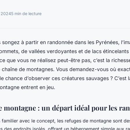
l 2024
5 min de lecture
 songez à partir en
randonnée dans les Pyrénées
, l’i
mmets, de vallées verdoyantes et de lacs étincelants 
s ce que vous ne réalisez peut-être pas, c’est la richess
te chaîne de montagnes. Vous demandez-vous où exac
de chance d’observer ces créatures sauvages ? C’est l
montagne
entrent en jeu.
de montagne : un départ idéal pour les r
s familier avec le concept, les refuges de montagne sont des
 des endroits isolés, offrant un hébergement simple aux r