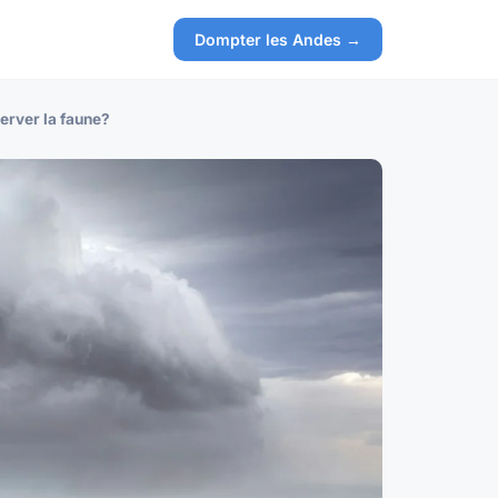
Dompter les Andes →
erver la faune?