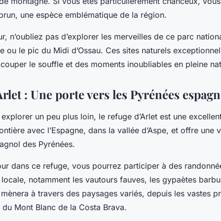
x de montagne. Si vous êtes particulièrement chanceux, vo
 brun, une espèce emblématique de la région.
ur, n’oubliez pas d’explorer les merveilles de ce parc natio
ie
ou le
pic du Midi d’Ossau
. Ces sites naturels exceptionnel
ouper le souffle et des moments inoubliables en pleine nat
Arlet : Une porte vers les Pyrénées espagn
explorer un peu plus loin, le refuge d’Arlet est une excellent
rontière avec l’Espagne, dans la vallée d’Aspe, et offre une
pagnol des Pyrénées.
our dans ce refuge, vous pourrez participer à des randonn
 locale, notamment les vautours fauves, les gypaètes barbu
mènera à travers des paysages variés, depuis les vastes pr
x du
Mont Blanc
de la
Costa Brava
.