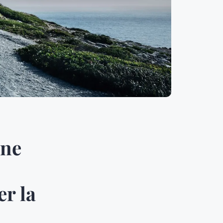
gne
r la