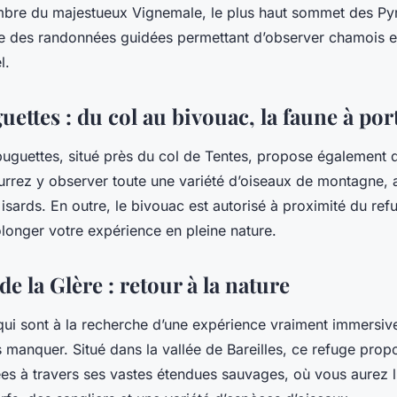
ombre du majestueux Vignemale, le plus haut sommet des Py
e des randonnées guidées permettant d’observer chamois e
l.
uettes : du col au bivouac, la faune à po
uguettes, situé près du
col
de Tentes, propose également 
rrez y observer toute une variété d’oiseaux de montagne, 
isards. En outre, le
bivouac
est autorisé à proximité du ref
longer votre expérience en pleine nature.
de la Glère : retour à la nature
qui sont à la recherche d’une expérience vraiment immersive
s manquer. Situé dans la vallée de Bareilles, ce refuge pro
s à travers ses vastes étendues sauvages, où vous aurez l