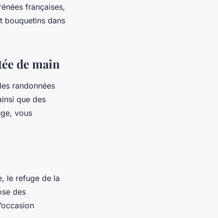
rénées françaises,
t bouquetins dans
rtée de main
des randonnées
ainsi que des
uge, vous
, le refuge de la
pose des
’occasion