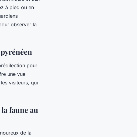
z à pied ou en
gardiens
pour observer la
f pyrénéen
prédilection pour
fre une vue
es visiteurs, qui
 la faune au
amoureux de la