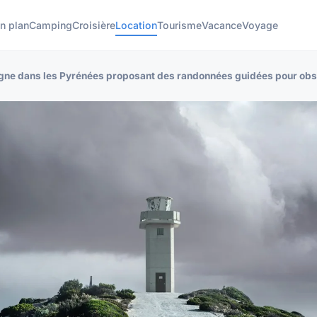
n plan
Camping
Croisière
Location
Tourisme
Vacance
Voyage
agne dans les Pyrénées proposant des randonnées guidées pour obs