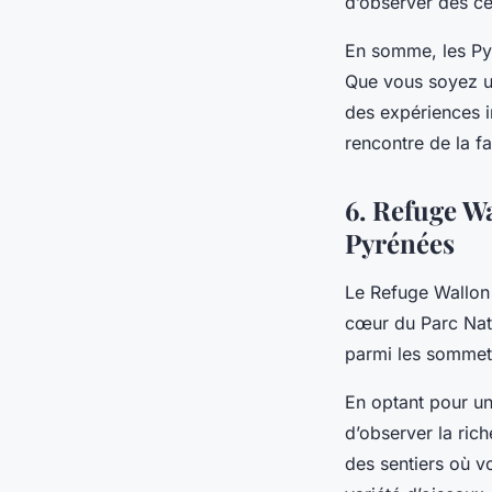
d’observer des ce
En somme, les Pyr
Que vous soyez un
des expériences i
rencontre de la f
6. Refuge W
Pyrénées
Le
Refuge Wallo
cœur du
Parc Nat
parmi les sommets
En optant pour u
d’observer la ric
des sentiers où v