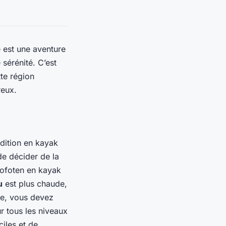
 est une aventure
sérénité. C’est
te région
reux.
édition en kayak
de décider de la
 Lofoten en kayak
u
est plus chaude,
ite, vous devez
ur tous les niveaux
iles et de