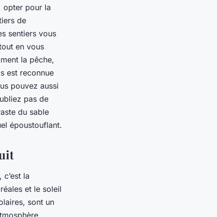
 opter pour la
tiers de
s sentiers vous
tout en vous
iment la pêche,
rds est reconnue
vous pouvez aussi
oubliez pas de
raste du sable
el époustouflant.
uit
 c’est la
éales et le soleil
laires, sont un
’atmosphère