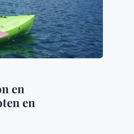
on en
oten en