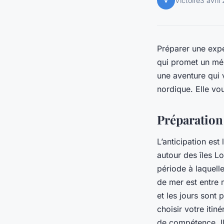
V
Victoire
3 avril
Préparer une expé
qui promet un mél
une aventure qui 
nordique. Elle vo
Préparation 
L’anticipation est
autour des îles L
période à laquell
de mer est entre 
et les jours sont
choisir votre itin
de compétence. Il