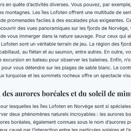
ers en quête d’activités diverses. Vous pouvez, par exemple,
s montagnes. Les îles Lofoten offrent une multitude de sen
 de promenades faciles à des escalades plus exigeantes. Ce
couvrir des vues panoramiques sur les fjords de Norvège, 
n de vous immerger dans la nature sauvage. Pour ceux qui a
s Lofoten sont un véritable terrain de jeu. La région des fjo
cabillaud, au flétan et au saumon, entre autres. En outre, 
e excursion en bateau pour observer les baleines. Enfin, n’
pour vous détendre sur les plages de sable blanc. Le cont
ux turquoise et les sommets rocheux offre un spectacle visu
des aurores boréales et du soleil de min
ur lesquelles les îles Lofoten en Norvège sont si spéciales,
erver deux phénomènes naturels incroyables : les aurores bor
rores boréales, également connues sous le nom d’aurores po
x causé par l’interaction entre les particules solaires et l