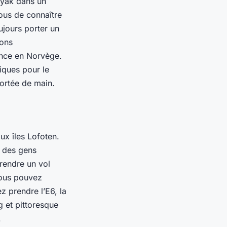
kayak dans un
ous de connaître
ujours porter un
ions
ence en Norvège.
iques pour le
ortée de main.
ux îles Lofoten.
t des gens
rendre un vol
vous pouvez
z prendre l’E6, la
g et pittoresque
.