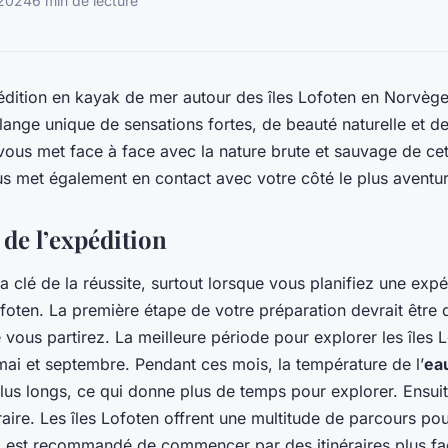
 2024
6 min de lecture
dition en kayak de mer autour des îles Lofoten en Norvège
ange unique de sensations fortes, de beauté naturelle et de 
vous met face à face avec la nature brute et sauvage de cet
us met également en contact avec votre côté le plus aventu
de l’expédition
 la clé de la réussite, surtout lorsque vous planifiez une exp
ofoten. La première étape de votre préparation devrait être 
e vous partirez. La meilleure période pour explorer les îles
mai et septembre. Pendant ces mois, la température de l’
ea
 plus longs, ce qui donne plus de temps pour explorer. Ensu
éraire. Les îles Lofoten offrent une multitude de parcours po
 est recommandé de commencer par des itinéraires plus fac