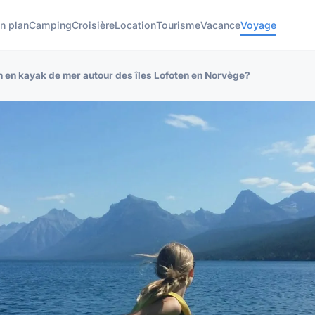
n plan
Camping
Croisière
Location
Tourisme
Vacance
Voyage
 en kayak de mer autour des îles Lofoten en Norvège?