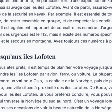
ujours une priorité, en particulier lors d’une expédition en 
si sauvage que les îles Lofoten. Avant de partir, assurez-v
 de la sécurité en kayak. Par exemple, il est essentiel de to
e, de rester ensemble en groupe, et de respecter les condit
Il est également important de connaître les numéros d’urg
 des urgences est le 112, mais il existe des numéros spécif
 et le secours en montagne. Ayez toujours ces numéros à p
squ’aux îles Lofoten
s êtes prêts, il est temps de planifier votre voyage jusqu’a
dre les îles Lofoten par avion, ferry, ou voiture. La plupar
rendre un
vol
pour Oslo, la capitale de la Norvège, puis de p
dø, une ville située à proximité des îles Lofoten. De Bodø, 
pour les îles Lofoten. Si vous préférez conduire, vous pouve
qui traverse la Norvège du sud au nord. C’est un voyage lon
reuses occasions de voir la beauté naturelle de la Norvège