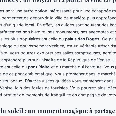
ées
sont une autre option intéressante pour une échappée r
s permettent de découvrir la ville de manière plus approfond
d’un guide local. En effet, les guides sont souvent des habi
arfaitement son histoire, ses monuments, ses anecdotes et s
s les plus populaires est celle du
palais des Doges
. Ce pal
le siège du gouvernement vénitien, est un véritable trésor d’a
 visite, vous pourrez explorer ses salles somptueuses, admir
 apprendre plus sur l’histoire de la République de Venise. Un
te est celle du
pont Rialto
et du marché qui l’entoure. Vous
ire de ce pont emblématique, vous promener dans le marché
uits locaux. D’autres visites guidées vous emmènent dans l
enise, loin des foules de touristes. Vous pourrez ainsi déc
et profiter de moments de tranquillité en compagnie de votr
du soleil : un moment magique à partage