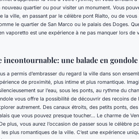
 nouveau quartier ou pour visiter un monument. Vous pouve
 la ville, en passant par le célèbre pont Rialto, ou de vous 
 comme le quartier de San Marco ou le palais des Doges. Que
en vaporetto est une expérience à ne pas manquer lors de v
e incontournable: une balade en gondole
ous a permis d’embrasser du regard la ville dans son ensem
périence de proximité, plus intime et plus romantique. Ima
 silencieusement sur l’eau, sous les ponts, au rythme du chan
dole vous offre la possibilité de découvrir des recoins de l
xplorer autrement. Des canaux étroits, des petits ponts, des
alais que vous pouvez presque toucher… Le charme de Veni
 De plus, vous aurez l’occasion de passer sous le célèbre p
 les plus romantiques de la ville. C’est une expérience uni