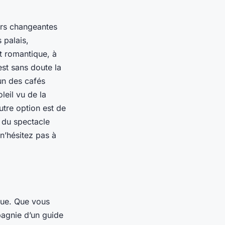
urs changeantes
 palais,
t romantique, à
est sans doute la
un des cafés
leil vu de la
tre option est de
r du spectacle
n’hésitez pas à
que. Que vous
pagnie d’un guide