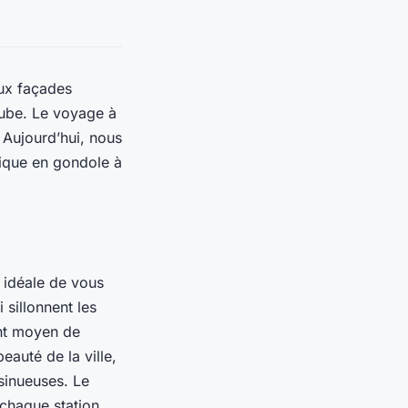
aux façades
aube. Le voyage à
 Aujourd’hui, nous
tique en gondole à
 idéale de vous
 sillonnent les
ent moyen de
eauté de la ville,
sinueuses. Le
 chaque station