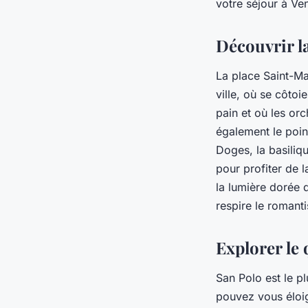
votre séjour à Ve
Découvrir l
La place Saint-Mar
ville, où se côtoi
pain et où les or
également le poin
Doges, la basiliq
pour profiter de l
la lumière dorée d
respire le roman
Explorer le 
San Polo est le pl
pouvez vous éloig