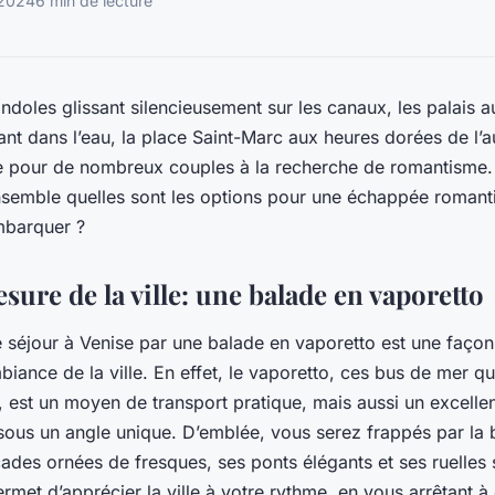
 2024
6 min de lecture
ndoles glissant silencieusement sur les canaux, les palais 
tant dans l’eau, la place Saint-Marc aux heures dorées de l’
e pour de nombreux couples à la recherche de romantisme.
nsemble quelles sont les options pour une échappée roman
mbarquer ?
sure de la ville: une balade en vaporetto
séjour à Venise par une balade en vaporetto est une façon
iance de la ville. En effet, le vaporetto, ces bus de mer qui
 est un moyen de transport pratique, mais aussi un excell
 sous un angle unique. D’emblée, vous serez frappés par la b
çades ornées de fresques, ses ponts élégants et ses ruelles 
rmet d’apprécier la ville à votre rythme, en vous arrêtant à