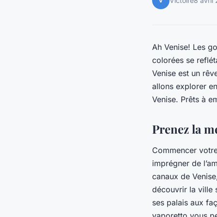
V
Victoire
8 avril
Ah Venise! Les go
colorées se reflé
Venise est un rêv
allons explorer e
Venise. Prêts à e
Prenez la me
Commencer votre 
imprégner de l’amb
canaux de Venise,
découvrir la ville
ses palais aux fa
vaporetto vous pe