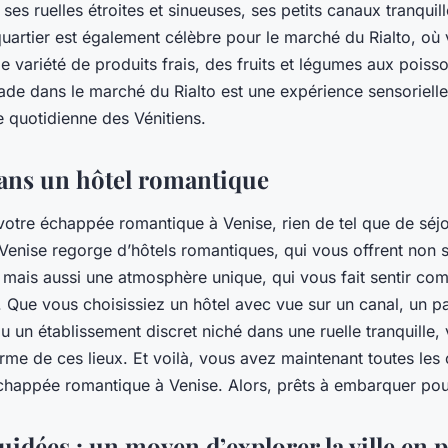
ses ruelles étroites et sinueuses, ses petits canaux tranquil
quartier est également célèbre pour le marché du Rialto, o
 variété de produits frais, des fruits et légumes aux poisso
e dans le marché du Rialto est une expérience sensorielle
e quotidienne des Vénitiens.
ans un hôtel romantique
otre échappée romantique à Venise, rien de tel que de séj
Venise regorge d’hôtels romantiques, qui vous offrent non s
mais aussi une atmosphère unique, qui vous fait sentir co
 Que vous choisissiez un hôtel avec vue sur un canal, un p
u un établissement discret niché dans une ruelle tranquille,
arme de ces lieux. Et voilà, vous avez maintenant toutes les
chappée romantique à Venise. Alors, prêts à embarquer pou
guidées : un moyen d’explorer la ville en