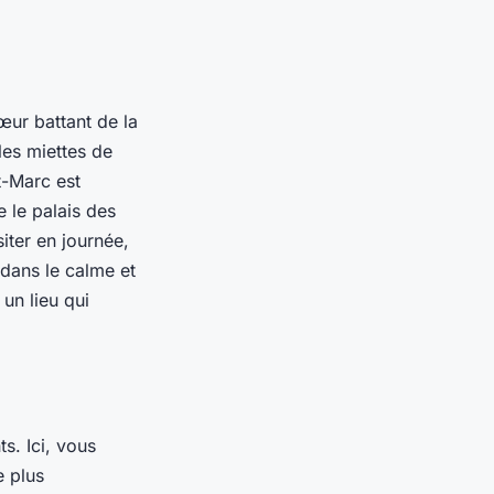
œur battant de la
 les miettes de
t-Marc est
 le palais des
iter en journée,
 dans le calme et
 un lieu qui
s. Ici, vous
e plus