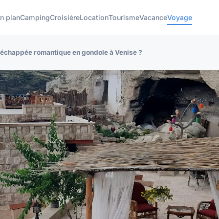
n plan
Camping
Croisière
Location
Tourisme
Vacance
Voyage
e échappée romantique en gondole à Venise ?