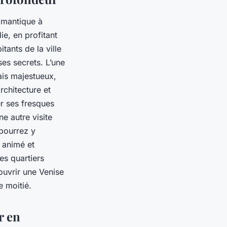
omantique à
ie, en profitant
tants de la ville
es secrets. L’une
ais majestueux,
rchitecture et
er ses fresques
e autre visite
 pourrez y
 animé et
es quartiers
ouvrir une Venise
e moitié.
r en