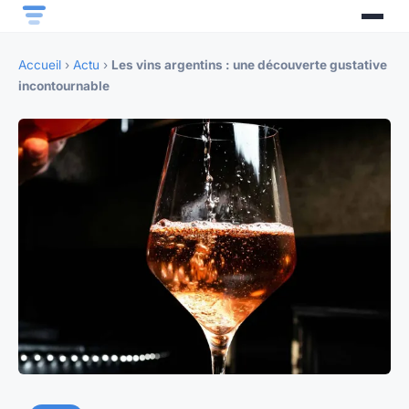
Accueil
›
Actu
›
Les vins argentins : une découverte gustative
incontournable